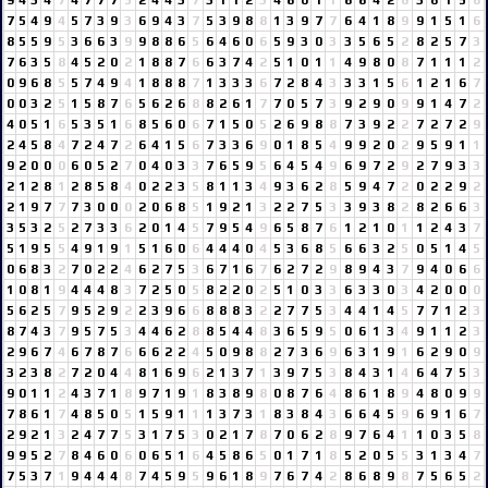
9
4
3
4
7
4
7
7
7
5
2
4
4
3
7
3
1
1
2
3
4
8
0
1
1
8
8
4
2
6
3
6
1
5
6
7
5
4
9
4
5
7
3
9
3
6
9
4
3
7
5
3
9
8
8
1
3
9
7
7
6
4
1
8
9
9
1
5
1
6
8
5
5
9
5
3
6
6
3
9
9
8
8
6
5
6
4
6
0
6
5
9
3
0
3
3
5
6
5
2
8
2
5
7
3
7
6
3
5
8
4
5
2
0
2
1
8
8
7
6
6
3
7
4
2
5
1
0
1
1
4
9
8
0
8
7
1
1
1
2
0
9
6
8
5
5
7
4
9
4
1
8
8
8
7
1
3
3
3
6
7
2
8
4
3
3
3
1
5
6
1
2
1
6
7
0
0
3
2
5
1
5
8
7
6
5
6
2
6
8
8
2
6
1
7
7
0
5
7
3
9
2
9
0
9
9
1
4
7
2
4
0
5
1
6
5
3
5
1
6
8
5
6
0
6
7
1
5
0
5
2
6
9
8
8
7
3
9
2
2
7
2
7
2
9
2
4
5
8
4
7
2
4
7
2
6
4
1
5
6
7
3
3
6
9
0
1
8
5
4
9
9
2
0
2
9
5
9
1
1
9
2
0
0
0
6
0
5
2
7
0
4
0
3
3
7
6
5
9
5
6
4
5
4
9
6
9
7
2
9
2
7
9
3
3
2
1
2
8
1
2
8
5
8
4
0
2
2
3
5
8
1
1
3
4
9
3
6
2
8
5
9
4
7
2
0
2
2
9
2
2
1
9
7
7
7
3
0
0
0
2
0
6
8
5
1
9
2
1
3
2
2
7
5
3
3
9
3
8
2
8
2
6
6
3
3
5
3
2
5
2
7
3
3
6
2
0
1
4
5
7
9
5
4
9
6
5
8
7
6
1
2
1
0
1
1
2
4
3
7
5
1
9
5
5
4
9
1
9
1
5
1
6
0
6
4
4
4
0
4
5
3
6
8
5
6
6
3
2
5
0
5
1
4
5
0
6
8
3
2
7
0
2
2
4
6
2
7
5
3
6
7
1
6
7
6
2
7
2
9
8
9
4
3
7
9
4
0
6
6
1
0
8
1
9
4
4
4
8
3
7
2
5
0
5
8
2
2
0
2
5
1
0
3
3
6
3
3
0
3
4
2
0
0
0
5
6
2
5
7
9
5
2
9
2
2
3
9
6
6
8
8
8
3
2
2
7
7
5
3
4
4
1
4
5
7
7
1
2
3
8
7
4
3
7
9
5
7
5
3
4
4
6
2
8
8
5
4
4
8
3
6
5
9
5
0
6
1
3
4
9
1
1
2
3
2
9
6
7
4
6
7
8
7
6
6
6
2
2
4
5
0
9
8
8
2
7
3
6
9
6
3
1
9
1
6
2
9
0
9
3
2
3
8
2
7
2
0
4
4
8
1
6
9
6
2
1
3
7
1
3
9
7
5
3
8
4
3
1
4
6
4
7
5
3
9
0
1
1
2
4
3
7
1
8
9
7
1
9
1
8
3
8
9
8
0
8
7
6
4
8
6
1
8
9
4
8
0
9
9
7
8
6
1
7
4
8
5
0
5
1
5
9
1
1
1
3
7
3
1
8
3
8
4
3
6
6
4
5
9
6
9
1
6
7
2
9
2
1
3
2
4
7
7
5
3
1
7
5
3
0
2
1
7
8
7
0
6
2
8
9
7
6
4
1
1
0
3
5
8
9
9
5
2
7
8
4
6
0
6
0
6
5
1
6
4
5
8
6
5
0
1
7
1
8
5
2
0
5
5
3
1
3
4
7
7
5
3
7
1
9
4
4
4
8
7
4
5
9
5
9
6
1
8
9
7
6
7
4
2
8
6
8
9
8
7
5
6
5
2