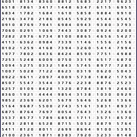
6
0
0
1
1
8
1
3
4
7
8
3
6
0
6
8
8
1
2
3
5
6
8
3
2
2
2
1
7
8
9
6
2
3
5
6
5
1
8
9
7
8
6
1
7
3
4
1
7
8
1
4
4
8
3
6
3
4
7
2
6
1
1
5
6
6
9
5
5
1
6
8
3
4
7
1
7
8
2
1
1
6
8
4
3
1
6
1
0
1
5
8
5
8
4
9
8
8
4
3
9
9
1
0
1
2
1
9
6
6
3
4
7
0
7
2
1
8
6
5
0
5
4
5
9
5
9
2
9
2
4
5
4
4
8
6
5
4
5
9
0
9
1
0
1
8
7
6
9
6
7
9
4
1
5
6
9
8
4
3
0
9
4
3
7
9
3
8
0
8
3
7
9
3
3
7
0
6
0
6
0
2
9
1
1
1
0
6
9
6
7
4
4
3
7
3
0
8
7
6
0
9
2
4
6
0
2
0
0
0
7
2
8
2
1
2
9
7
6
4
6
7
3
4
7
8
1
0
0
0
8
8
6
5
2
4
6
5
6
2
5
4
2
7
9
4
1
1
3
4
6
3
6
2
8
0
9
8
4
3
7
3
3
9
3
1
1
4
6
1
1
5
5
6
2
2
1
5
6
2
0
1
0
2
2
1
2
5
9
5
4
1
6
8
5
7
3
9
4
4
3
2
6
0
6
5
4
1
4
5
7
9
9
4
4
1
9
7
7
5
7
8
0
2
2
0
4
3
6
9
8
4
2
4
6
8
5
9
0
9
7
7
5
1
6
4
9
8
8
7
7
2
5
3
8
5
2
4
8
3
6
0
0
9
9
0
7
5
0
5
3
3
1
9
1
6
5
1
7
8
6
8
7
0
7
5
0
9
4
4
5
2
7
5
3
0
3
3
2
5
1
8
4
3
7
5
7
4
5
9
8
9
7
7
5
7
2
8
3
2
1
0
0
7
7
5
0
2
8
1
7
1
2
2
4
8
6
2
3
5
0
3
1
9
1
0
6
2
0
2
5
0
4
3
7
0
9
2
2
4
9
6
1
1
2
2
0
9
7
7
4
0
0
9
9
5
7
3
8
2
1
8
8
2
1
1
7
5
0
5
8
5
0
7
7
5
5
4
7
2
3
5
4
4
8
3
7
7
6
4
2
2
3
8
2
8
8
7
6
4
2
5
2
3
5
6
2
5
7
3
0
1
0
9
9
8
4
2
8
1
1
3
2
0
2
8
7
8
4
3
3
8
1
9
1
2
4
6
0
6
8
3
6
0
6
1
9
2
1
3
4
4
4
4
8
9
8
5
4
9
3
1
3
8
2
1
0
3
0
3
0
9
2
9
2
9
8
5
2
7
2
3
6
9
6
6
2
0
1
1
5
6
7
9
7
5
6
4
6
1
5
2
6
8
5
1
3
6
6
3
5
1
6
4
1
9
6
8
7
6
5
5
0
0
0
2
7
4
3
7
5
1
6
1
7
3
8
3
1
4
8
9
3
7
1
6
8
7
5
3
8
7
6
4
1
7
6
9
7
7
0
0
5
4
9
7
6
4
3
7
1
3
2
6
8
1
3
6
0
6
3
5
3
7
1
8
5
7
7
5
1
7
8
9
8
6
8
5
8
4
1
7
1
1
2
3
5
7
1
8
8
5
7
0
7
2
4
9
3
3
2
8
1
8
9
6
5
2
8
1
8
7
1
5
6
5
0
5
2
7
8
8
7
9
7
5
7
6
4
1
5
4
1
1
2
8
1
2
0
2
8
0
1
1
2
2
6
9
9
0
8
6
9
4
4
9
1
0
0
0
5
3
9
5
5
2
1
0
0
0
2
3
6
1
7
1
8
7
1
8
8
3
8
3
2
7
9
2
0
2
3
2
3
3
6
8
1
4
8
3