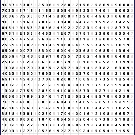
9
0
8
7
6
3
3
0
5
5
2
5
0
6
6
1
2
8
8
7
7
1
5
6
2
5
8
6
9
6
9
6
0
8
8
7
0
3
3
6
5
7
1
8
9
1
1
6
5
2
8
0
5
4
9
9
8
2
3
5
7
4
9
1
1
5
0
9
2
2
3
0
8
6
5
7
5
3
5
8
8
7
1
4
5
2
8
0
9
9
1
3
5
8
4
4
9
6
3
9
8
6
0
2
2
9
0
5
7
3
5
1
6
9
6
7
8
1
2
3
3
9
4
8
3
6
4
7
2
9
1
5
9
2
2
3
4
2
5
7
8
4
6
1
7
9
1
3
3
6
2
0
5
6
2
4
5
9
2
2
7
0
2
3
5
9
4
1
1
2
8
7
7
3
1
6
7
8
1
9
2
1
3
5
8
4
4
6
3
9
1
2
6
7
4
3
7
8
1
9
2
3
9
0
9
9
3
3
4
7
8
0
6
5
2
4
7
5
9
5
5
6
0
2
2
1
1
6
3
9
8
3
1
2
3
3
2
0
8
8
5
5
7
0
7
2
5
6
9
6
1
7
8
2
1
6
9
1
4
5
9
8
6
0
6
4
0
9
5
5
3
4
5
1
6
7
0
1
9
1
8
5
0
6
6
2
9
7
3
1
8
3
2
9
2
6
2
9
4
4
2
3
6
8
5
9
6
8
5
4
1
3
6
4
1
2
5
6
9
6
4
3
4
8
3
8
2
9
1
1
0
7
5
5
1
7
3
8
2
1
4
9
9
0
9
6
4
0
2
2
2
5
1
2
3
5
0
2
9
2
6
6
5
8
4
0
5
7
9
7
3
0
1
8
9
1
2
5
2
7
3
7
9
9
0
1
3
0
8
8
4
1
7
9
7
3
8
5
5
1
2
6
5
7
3
0
2
1
4
5
8
3
8
2
1
6
3
0
9
9
4
0
2
3
5
1
5
3
0
3
7
6
9
3
3
4
5
9
9
0
2
3
7
0
7
5
4
8
9
8
2
1
0
0
0
6
9
1
7
8
4
5
4
0
4
3
7
0
6
6
0
2
8
8
7
1
8
6
9
6
3
7
3
5
8
1
2
5
4
9
8
3
0
2
2
3
3
7
5
3
6
2
5
2
7
1
8
8
4
3
0
3
6
1
7
7
9
7
2
9
9
1
4
0
4
1
3
0
8
8
7
7
5
6
2
2
8
5
9
5
4
1
0
0
0
3
8
7
3
1
5
2
7
1
8
4
2
1
9
1
0
8
6
8
5
3
7
9
9
0
2
3
4
6
1
1
7
1
2
3
0
5
2
4
6
9
5
7
8
6
6
3
3
9
3
7
6
3
1
4
4
0
0
5
5
8
0
5
8
4
6
8
4
3
7
1
4
0
5
5
2
8
5
7
3
9
2
1
1
2
0
2
8
6
5
1
5
6
9
6
7
1
4
2
6
9
1
0
8
8
3
3
7
0
7
4
4
2
1
3
7
0
2
5
7
3
8
5
8
4
5
3
0
1
1
0
2
5
9
5
1
7
9
4
4
2
0
1
6
7
2
1
9
8
8
6
6
5
7
3
4
6
2
0
2
8
8
3
2
5
1
8
4
0
4
0
6
4
5
9
3
2
0
4
4
6
7
3
9
3
5
1
9
2
2
1
0
8
2
1
9
0
2
7
9
8
9
1
7
8
3
7
6
0
6
8
5
3
1
4
7
4
0
8
8
4
5
0
9
9
2
8
9
3
3
1
2
7
3
1
0
5
3
6
9
9
2
2
7
9
3
9
2
4
6
5
0
5
4
9
7
1
5
5
1