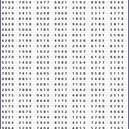
8
1
0
9
9
7
0
5
4
9
3
4
7
7
5
6
8
2
1
3
5
1
9
2
2
8
0
4
0
4
9
3
4
6
1
7
1
2
2
4
1
9
0
1
1
6
7
9
3
3
8
5
7
7
5
2
9
8
9
8
3
5
5
4
9
9
6
3
9
3
4
0
1
9
1
3
4
1
5
6
0
2
4
8
3
7
0
6
0
6
1
6
5
5
1
3
3
1
7
8
4
7
7
9
7
6
7
4
0
4
8
5
8
0
8
9
0
6
8
5
2
2
9
4
4
1
8
0
5
5
7
0
4
3
7
3
4
7
6
4
5
6
3
8
2
0
1
5
8
4
6
5
0
2
2
9
0
3
4
7
9
4
6
2
8
2
1
8
6
5
3
8
1
4
5
4
6
4
0
4
5
0
6
6
3
1
7
8
5
4
7
6
4
1
5
5
5
4
2
6
0
2
1
8
9
3
9
5
6
2
8
4
3
0
3
7
4
4
9
4
6
1
2
2
4
5
9
2
6
8
0
6
5
1
6
3
7
9
1
1
5
5
8
6
5
6
2
8
0
8
3
1
9
9
0
8
5
1
6
7
4
9
2
1
3
6
3
2
8
1
8
4
0
5
5
1
5
6
2
8
0
2
3
6
9
0
4
5
1
6
3
1
8
9
8
2
7
0
3
3
2
9
4
0
4
6
1
7
4
2
8
3
5
5
1
9
7
0
3
3
1
0
4
8
3
1
6
2
2
4
0
5
4
6
1
8
3
0
7
7
1
9
9
5
5
0
8
1
8
9
4
2
7
0
7
3
7
9
3
3
2
0
3
5
8
7
8
0
4
4
1
0
4
3
7
6
1
2
2
4
9
6
9
4
4
5
3
1
5
6
1
4
6
0
6
9
6
5
8
4
1
5
8
0
8
2
1
6
4
1
5
0
7
7
5
3
1
0
1
1
2
5
6
6
3
5
0
9
1
1
8
9
2
3
5
0
8
1
3
4
7
5
0
2
2
4
7
1
9
1
3
5
8
9
8
7
8
5
0
5
7
4
1
4
5
6
6
9
5
5
2
6
2
7
9
1
0
3
8
2
9
5
8
2
1
5
1
1
9
1
0
9
8
6
5
0
8
5
1
6
3
3
1
4
5
7
8
0
3
3
4
7
0
9
9
5
4
6
6
3
1
6
9
7
7
2
4
7
0
7
9
4
1
3
4
0
0
8
1
9
6
9
3
2
5
7
1
9
5
5
6
5
7
0
7
3
1
6
2
8
2
0
5
4
9
7
8
8
6
5
1
6
1
0
1
4
3
1
7
8
5
6
4
2
6
0
0
4
8
3
7
9
2
9
2
8
1
7
5
3
3
5
0
9
9
9
4
3
3
6
7
2
8
2
1
4
8
9
0
9
3
9
7
1
8
2
5
1
0
1
6
3
0
7
7
2
1
7
4
2
8
6
4
0
4
1
1
7
5
3
0
3
5
6
2
2
4
1
0
1
6
2
6
5
2
3
1
7
5
3
0
9
6
7
4
5
0
5
3
8
7
4
9
3
3
2
6
1
5
6
5
7
8
0
8
9
7
0
3
3
4
0
1
5
6
8
6
7
6
4
3
5
8
1
9
0
3
3
2
5
5
7
4
5
9
1
7
9
4
4
4
0
6
8
5
9
2
3
1
4
8
1
0
7
7
7
9
4
4
8
8
3
7
6
4
1
2
5
6
2
2
7
0
0
0
1
9
7
4
2
3
3
6
4
1
2
1
0
6
6
5
9
2
0
2
8
3
5
4
9
4
3
1
2
3
7
2
0
4
4
6
0
5
7
3
9
8
6
4
1
3
2
0
9
9
7
4
0
4
4
8
1
6
0
6
4
8
5
5
1
5
2
2
9
2
7
3
6
5
2