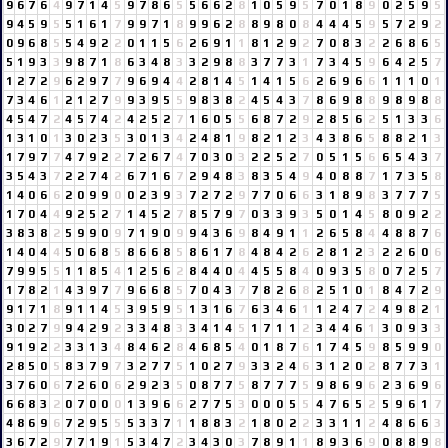
9
6
7
6
4
9
7
1
4
5
9
7
8
6
5
5
6
6
2
8
1
0
5
9
5
7
0
1
8
9
0
2
5
9
5
9
4
5
9
5
5
1
6
1
7
9
9
7
1
8
9
9
6
2
8
8
9
8
0
8
4
4
4
5
9
5
7
2
9
2
0
9
6
8
5
5
4
9
2
2
0
1
1
5
6
2
6
9
1
1
8
1
2
9
2
7
0
8
3
2
2
6
8
6
5
5
1
9
3
3
9
8
7
1
8
6
3
4
8
3
3
2
9
8
8
3
7
7
3
1
7
3
4
5
9
6
4
2
5
7
1
2
7
2
9
6
2
9
7
7
9
6
9
4
4
2
8
1
4
5
1
4
1
5
6
2
6
9
6
6
1
1
1
0
1
7
3
4
6
1
2
1
2
7
9
9
3
9
5
5
9
8
3
8
2
4
5
4
3
7
8
6
9
8
8
9
8
9
8
8
4
5
4
7
2
4
5
7
4
2
4
2
5
2
7
1
6
0
5
5
6
8
7
2
9
2
8
5
6
2
5
1
3
3
6
1
3
1
0
1
3
0
2
3
5
3
0
1
3
4
2
4
8
1
9
8
2
1
2
3
4
3
8
6
5
8
8
2
1
3
1
7
9
7
7
4
7
9
2
2
7
2
6
7
4
7
0
3
0
3
2
2
5
2
7
0
5
1
5
6
6
5
4
3
7
3
5
4
3
7
2
2
7
4
2
6
7
1
6
7
2
9
4
8
3
8
3
5
4
9
4
0
8
8
7
1
7
3
5
8
1
4
0
6
6
2
0
9
9
0
0
2
3
9
3
7
2
7
2
9
7
7
0
6
6
3
1
8
9
8
3
7
7
7
5
1
7
0
4
4
9
2
5
2
7
1
4
5
2
7
8
5
7
9
7
0
3
3
9
3
5
0
1
4
5
8
0
9
2
2
3
8
3
8
2
5
9
9
0
9
7
1
9
0
9
9
4
3
6
9
8
4
9
1
1
2
6
5
8
4
4
8
8
7
6
1
4
0
4
4
5
0
6
8
5
8
6
6
8
5
8
6
1
7
8
4
8
4
2
6
2
8
1
2
3
2
2
6
0
6
7
9
9
5
5
1
1
8
5
4
1
2
5
6
2
8
4
4
0
4
4
5
5
8
4
0
9
3
5
8
0
7
2
5
7
1
7
8
2
1
4
3
9
7
7
9
6
6
8
5
7
0
4
3
7
7
8
2
6
8
2
5
1
0
1
8
4
7
2
9
9
1
7
1
8
9
1
1
4
5
3
9
5
9
5
1
3
1
6
7
6
3
4
6
1
1
2
4
7
2
4
9
8
2
1
3
0
2
7
9
9
4
2
9
2
3
3
4
8
3
3
4
1
4
5
1
7
1
1
2
3
4
4
6
1
3
0
9
3
3
9
1
9
2
2
3
3
1
3
4
8
4
6
2
8
4
6
8
5
4
0
1
8
7
6
1
7
4
5
9
8
5
9
9
0
2
8
5
0
5
8
3
7
9
7
3
2
7
7
5
1
0
2
7
9
3
3
2
4
6
3
1
2
0
2
8
7
7
3
1
3
7
6
0
6
7
2
6
0
6
2
9
2
3
5
0
8
7
7
5
8
7
7
7
5
9
8
6
9
6
2
3
6
9
6
6
6
8
3
2
0
7
0
0
0
1
3
9
6
6
2
7
7
5
3
0
0
0
5
5
4
7
6
5
2
5
9
6
1
7
4
8
6
9
6
7
2
9
5
5
5
3
3
7
1
1
8
8
3
2
1
8
0
2
2
3
3
1
1
2
4
8
6
6
3
3
6
7
2
9
7
7
1
9
1
5
3
4
7
2
3
4
3
0
3
7
8
9
1
1
8
9
3
6
9
0
8
8
9
8