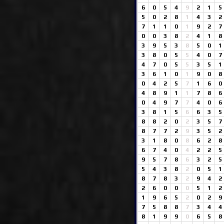
6
0
5
4
9
2
1
5
5
0
2
8
1
4
3
2
7
1
1
0
1
9
2
7
0
0
3
8
2
4
1
8
3
9
5
3
8
5
0
1
3
8
0
5
5
4
0
7
4
7
0
5
5
3
5
1
3
6
1
0
1
9
0
8
0
4
2
5
7
1
6
0
4
8
9
1
1
7
8
6
0
4
9
7
7
4
0
6
3
8
1
5
6
6
3
5
8
8
2
0
2
3
5
7
8
7
7
2
9
3
5
2
3
1
8
0
8
6
2
8
6
7
4
0
4
2
2
5
9
5
7
8
6
3
2
5
5
4
3
8
2
0
5
1
8
7
8
3
2
9
4
2
2
6
0
0
0
5
1
2
1
9
6
5
2
0
2
9
7
5
8
8
7
3
4
4
8
1
9
9
0
6
5
8