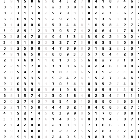
5
9
1
5
8
6
5
8
4
5
2
7
0
4
1
8
9
4
6
0
5
3
9
1
5
6
2
3
0
9
9
6
8
9
1
1
2
8
8
7
7
1
3
8
2
5
7
9
3
3
8
2
2
3
5
6
7
6
6
0
9
5
9
5
2
9
7
5
3
0
1
3
5
8
8
1
0
1
4
8
0
6
6
5
3
4
4
8
1
0
5
8
4
2
7
5
9
8
9
1
2
3
7
9
6
7
4
2
0
6
4
1
7
8
0
3
8
4
7
8
6
9
4
5
3
8
3
9
0
2
2
0
2
3
4
5
1
9
2
2
3
2
7
7
5
9
6
3
5
8
0
9
0
9
2
5
0
8
8
4
7
8
9
8
3
1
9
2
2
5
0
4
9
1
6
5
8
4
8
0
9
3
3
5
7
0
4
4
2
0
2
1
7
6
9
1
1
8
1
0
5
5
6
8
2
7
9
1
9
7
2
9
1
7
8
6
3
1
0
6
6
4
2
4
6
1
9
0
2
8
5
4
7
0
7
1
8
3
3
6
5
3
9
2
2
3
4
8
7
8
5
3
5
8
9
2
4
2
6
1
5
2
7
9
4
6
2
7
0
3
9
1
1
7
0
5
4
9
8
3
5
2
7
4
0
2
6
5
3
6
6
3
6
1
2
8
1
9
8
5
5
1
4
6
2
8
1
5
7
4
2
3
0
5
8
4
6
2
3
4
7
5
1
0
0
2
7
4
3
7
9
5
4
6
1
3
8
8
0
8
6
5
6
2
1
1
5
8
4
4
4
8
2
1
9
4
0
6
6
2
7
4
1
5
2
1
4
5
0
3
9
9
0
5
1
7
0
7
8
8
3
3
3
9
8
7
6
1
4
8
5
4
0
3
1
4
5
0
7
2
1
4
2
0
8
8
2
1
0
3
3
7
3
0
6
6
1
1
8
9
3
6
8
8
7
6
2
3
2
5
5
2
8
3
2
7
7
2
8
9
1
4
0
4
2
4
0
5
5
9
8
3
5
8
3
8