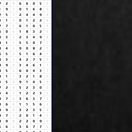
7
2
9
6
6
0
5
5
1
9
1
0
1
6
8
5
2
5
7
2
4
4
9
4
3
1
4
0
1
2
2
4
7
7
5
6
1
0
5
5
6
0
6
1
8
3
2
5
0
3
3
2
3
4
9
4
9
1
1
5
5
0
7
7
8
4
3
9
0
8
2
1
6
5
2
5
1
6
4
1
0
3
3
4
2
7
5
3
9
9
0
3
4
6
1
7
0
5
5
6
0
4
3
7
9
1
1
3
2
1
8
9
3
5
8
9
1
4
5
9
7
2
9
5
2
3
0
3
3
4
7
1
2
2
3
5
8
7
6
3
6
3
7
1
0
6
6
1
1
5
6
2
9
9
0
3
2
3
5
8
9
7
7
2
0
1
4
5
8
0
8
2
2
0
9
9
5
6
2
3
0
7
7
5