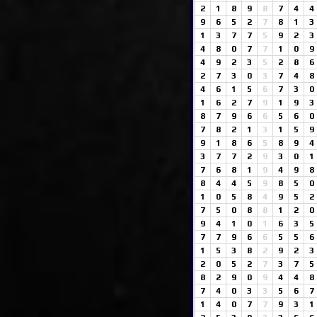
2
1
8
9
8
7
4
4
9
6
5
2
7
8
1
3
1
3
7
7
5
9
2
3
4
8
0
7
7
1
0
9
4
9
2
3
5
2
8
6
2
7
3
0
3
7
4
8
4
6
1
5
6
7
3
0
1
6
2
7
9
1
9
3
8
7
9
6
6
5
6
0
7
8
2
1
3
1
5
9
9
1
8
6
5
8
9
4
3
7
7
2
9
3
0
1
7
6
8
1
9
4
9
8
8
4
4
5
9
8
5
0
1
0
5
8
4
9
5
2
7
5
0
8
8
1
2
0
9
4
1
0
1
6
3
5
7
7
9
6
6
5
5
6
1
5
3
8
2
9
2
3
2
0
5
2
7
3
7
5
8
2
9
0
9
4
4
8
7
4
0
3
3
5
6
7
1
4
0
7
7
9
3
1