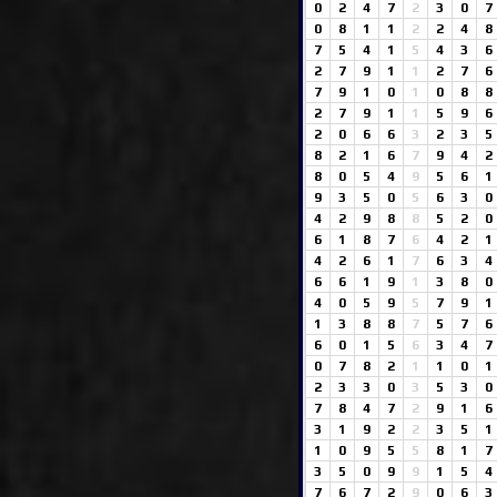
0
2
4
7
2
3
0
7
0
8
1
1
2
2
4
8
7
5
4
1
5
4
3
6
2
7
9
1
1
2
7
6
7
9
1
0
1
0
8
8
2
7
9
1
1
5
9
6
2
0
6
6
3
2
3
5
8
2
1
6
7
9
4
2
8
0
5
4
9
5
6
1
9
3
5
0
5
6
3
0
4
2
9
8
8
5
2
0
6
1
8
7
6
4
2
1
4
2
6
1
7
6
3
4
6
6
1
9
1
3
8
0
4
0
5
9
5
7
9
1
1
3
8
8
7
5
7
6
6
0
1
5
6
3
4
7
0
7
8
2
1
1
0
1
2
3
3
0
3
5
3
0
7
8
4
7
2
9
1
6
3
1
9
2
2
3
5
1
1
0
9
5
5
8
1
7
3
5
0
9
9
1
5
4
7
6
7
2
9
0
6
3