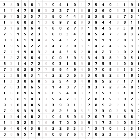
3
8
3
3
6
1
7
9
4
1
0
1
7
5
4
9
4
1
9
5
7
4
7
6
6
3
2
2
7
1
8
8
2
6
0
6
3
8
9
7
5
3
5
7
3
9
0
4
4
8
2
3
9
2
2
7
5
1
9
6
0
2
1
3
8
9
7
2
9
3
9
4
4
8
8
1
0
1
2
9
6
4
1
8
0
2
7
9
1
9
4
5
9
3
9
7
5
1
5
2
3
5
6
0
3
4
7
8
5
4
7
2
9
3
0
1
6
1
9
4
4
5
4
3
2
5
0
9
1
1
2
8
3
1
9
5
6
2
2
4
4
7
3
0
3
1
4
2
4
6
6
3
7
7
1
9
8
3
2
4
4
5
6
2
0
4
2
7
9
0
2
5
2
2
9
6
4
1
0
0
5
9
5
3
4
3
8
2
0
5
6
3
1
4
7
2
9
9
3
1
8
9
8
7
5
5
1
2
0
7
3
9
2
0
7
7
8
9
4
9
4
3
7
0
8
8
5
3
5
3
9
8
3
1
4
2
2
0
6
6
3
0
9
2
2
1
8
1
3
3
0
6
8
5
2
5
4
0
4
8
9
5
2
7
1
7
7
6
3
0
6
5
2
1
4
0
7
7
9
3
7
2
9
4
9
1
6
0
9
6
9
6
0
5
4
8
3
7
7
5
3
8
1
8
0
5
8
1
0
3
3
5
4
7
3
1
2
8
3
5
8
9
2
9
1
6
4
8
5
4
3
9
9
1
1
7
8
9
2
2
1
5
7
9
5
3
9
5
5
8
2
5
0
5
1
7
3
0
3
6
9
1
3
4
4
8
2
1
9
4
6
9
6
7
0
7
3
1
8
8
5
5
3
2
5
1
6
6
7
0
0
0
9
1
7
2
9
0
5
9
4
6
4
3
6
9
2
2
8
3
2
1
3
1
0
1
5
3
0
8
9
5
1
8
9
0
8
7
6
4
7
0
2
3
5
6
6