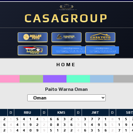
CASAGROUP
HOME
Paito Warna Oman
D
RBU
D
KMS
D
JMT
D
SB
2
1
5
4
1
4
5
6
6
3
2
5
3
7
7
1
8
1
5
6
4
4
1
9
2
2
0
8
3
6
9
1
4
9
5
5
1
9
2
5
4
4
0
9
9
5
1
2
2
4
6
3
5
6
2
7
1