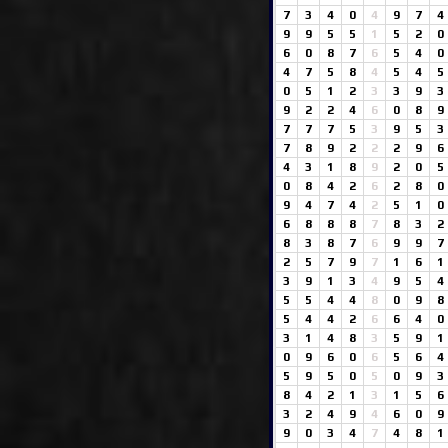
7
3
4
0
4
9
7
4
9
9
5
5
1
5
2
0
6
0
8
7
6
5
4
0
4
7
5
8
4
5
4
5
0
5
1
2
3
3
9
3
9
2
2
4
6
0
8
9
7
7
7
5
3
9
5
3
7
8
9
2
2
2
9
6
4
3
1
8
9
2
0
5
0
8
4
2
6
2
8
0
9
4
7
4
2
5
1
0
6
8
8
8
7
8
3
2
8
3
8
7
6
9
9
7
2
5
7
9
7
1
6
1
3
9
1
3
4
9
5
4
5
5
4
4
8
0
9
8
5
4
4
2
6
6
4
0
3
1
4
8
3
5
9
1
0
9
6
0
6
5
6
4
5
9
5
0
5
0
9
3
8
4
2
1
3
1
5
6
3
2
4
9
4
6
0
9
9
0
3
4
7
4
8
1