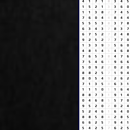
4
1
7
1
8
3
4
5
1
5
2
1
3
3
6
0
1
1
3
8
2
7
4
5
7
6
0
4
4
8
4
4
5
5
5
3
8
3
7
8
6
3
4
3
7
8
3
7
6
7
5
2
7
2
4
8
9
2
5
2
7
7
7
0
1
3
3
9
3
5
6
0
4
8
1
4
5
4
6
8
7
6
5
3
8
4
7
6
7
5
4
6
1
9
6
6
5
0
9
2
2
0
2
0
8
8
2
5
7
1
9
4
8
0
5
4
9
2
6
2
7
1
3
5
8
6
3
1
1
1
1
0
1
1
6
4
8
8
7
3
1
9
1
4
0
4
6
8
5
5
7
0
9
5
2
0
2
0
2
4
5
2
4
6
1
6
4
0
8
8
5
8
4
2
8
5
6
6
2
5
7
9
4
1
5
4
2
5
7
6
2
5