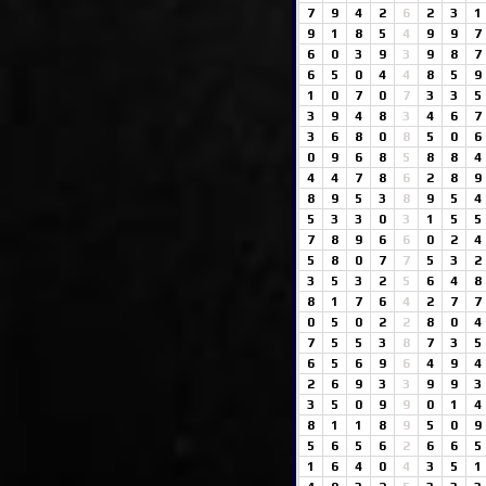
7
9
4
2
6
2
3
1
9
1
8
5
4
9
9
7
6
0
3
9
3
9
8
7
6
5
0
4
4
8
5
9
1
0
7
0
7
3
3
5
3
9
4
8
3
4
6
7
3
6
8
0
8
5
0
6
0
9
6
8
5
8
8
4
4
4
7
8
6
2
8
9
8
9
5
3
8
9
5
4
5
3
3
0
3
1
5
5
7
8
9
6
6
0
2
4
5
8
0
7
7
5
3
2
3
5
3
2
5
6
4
8
8
1
7
6
4
2
7
7
0
5
0
2
2
8
0
4
7
5
5
3
8
7
3
5
6
5
6
9
6
4
9
4
2
6
9
3
3
9
9
3
3
5
0
9
9
0
1
4
8
1
1
8
9
5
0
9
5
6
5
6
2
6
6
5
1
6
4
0
4
3
5
1