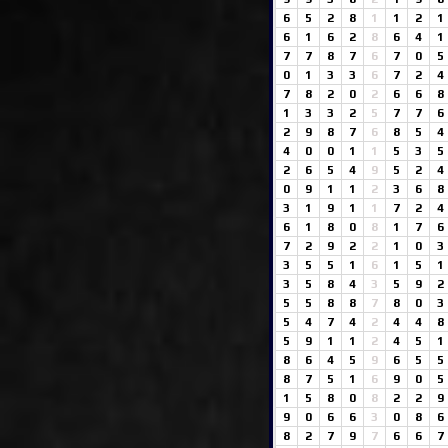
6
5
2
8
1
1
2
1
6
1
6
2
8
6
4
1
7
7
8
7
6
7
0
5
0
1
3
3
6
7
2
4
7
8
2
0
2
6
6
8
1
3
3
2
5
7
7
6
2
9
8
7
6
8
5
4
4
0
0
1
1
5
3
5
2
6
5
4
9
5
2
4
0
9
1
1
2
3
6
8
3
1
9
1
1
7
2
4
6
1
8
0
8
1
7
6
7
2
9
2
2
1
0
3
3
5
5
1
6
1
5
1
3
5
8
4
3
5
9
2
5
5
8
8
7
8
0
3
5
4
7
4
2
4
4
8
5
9
1
1
2
4
5
1
8
6
4
5
9
6
5
5
8
7
5
1
6
9
0
5
1
5
8
0
8
2
2
9
9
0
6
6
3
0
8
6
8
2
7
9
7
6
6
7