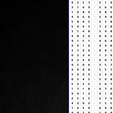
0
3
5
7
3
5
1
9
3
1
4
9
4
5
6
0
1
0
8
9
8
9
8
5
4
0
6
6
3
5
9
8
5
8
0
5
5
2
3
8
5
4
6
3
9
7
2
8
3
1
4
8
3
5
9
8
4
8
2
0
2
8
6
2
9
1
5
1
6
9
6
4
4
0
1
0
1
4
9
8
3
7
0
6
6
8
8
1
0
2
2
4
6
1
3
9
6
2
4
0
4
6
0
7
9
5
0
6
6
3
5
7
4
4
8
8
7
5
5
7
3
4
0
9
9
2
4
0
0
5
4
5
9
5
0
8
5
2
5
5
1
5
6
7
1
7
1
8
9
6
7
0
9
4
1
2
3
4
1
8
2
5
5
5
1
2
7
6
4
2
0
2
2
1
5
5
1
6
5
9
5
6
0
8
9
9
3
8
2
1
9
8