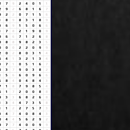
2
7
9
2
4
0
1
1
2
9
2
6
8
1
6
7
9
2
2
0
7
1
5
6
1
8
9
8
3
1
8
9
3
6
9
1
5
0
6
6
1
7
8
2
1
9
0
9
9
6
6
7
1
2
6
8
0
8
8
9
8
2
3
5
0
0
0
2
2
0
9
9
2
0
2
8
0
3
1
4
6
4
1
3
2
1
3
4
3
7
1
0
5
1
6
7
4
3
7
9
0
3
8
2
1
5
6
6
0
9
6
6
5
8
4
0
4
8
4
3
7
1
8
7
9
8
5
4
6
1
7
2
0
0
8
8
9
3
3
6
8
2
6
8
1
3
4
4
7
3
5
8
1
1
2
2
7
5
7
3
3
4
7
4
0
8
4
3
0
4
4
5
6
2
9
2
9
7
7
4
0
0
9
9