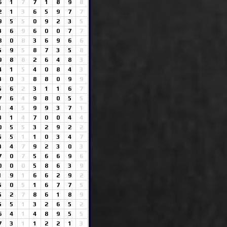
6
1
7
7
1
8
9
8
2
1
3
6
5
9
7
7
9
5
5
0
9
2
3
5
3
6
9
6
0
0
7
7
8
0
8
3
6
9
6
6
5
9
5
8
7
3
5
8
9
8
8
2
6
4
8
3
4
1
5
4
0
8
4
3
3
0
3
8
8
0
9
9
5
6
2
3
1
1
6
7
7
6
4
9
8
0
5
5
1
4
5
9
9
3
7
1
3
1
4
7
0
0
4
4
0
5
5
3
2
9
2
2
5
5
1
1
0
3
4
7
3
4
7
9
2
3
0
3
7
0
7
5
6
6
9
6
0
0
0
5
8
6
3
9
1
9
1
6
6
2
9
2
5
0
5
1
6
7
7
5
5
2
7
8
6
1
8
9
5
5
1
3
2
6
5
2
6
4
1
4
8
9
5
5
7
3
1
1
2
2
1
3