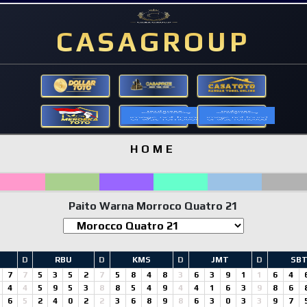
CASAGROUP
HOME
Paito Warna Morroco Quatro 21
D
RBU
D
KMS
D
JMT
D
SB
7
7
5
3
5
2
7
5
8
4
8
3
6
3
9
1
1
6
4
4
4
5
9
5
3
8
8
5
4
9
4
4
1
6
3
9
8
6
6
5
2
4
0
2
2
3
6
8
9
8
6
3
0
3
3
9
7