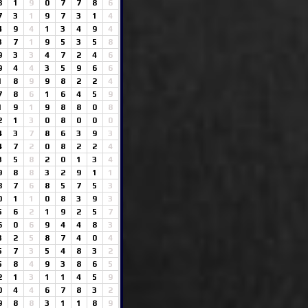
8
1
9
0
7
7
8
6
7
3
1
9
7
3
1
4
4
9
4
1
3
4
9
4
3
7
1
9
5
3
5
8
9
3
3
4
7
2
4
6
9
4
4
3
5
9
6
6
1
8
9
9
8
2
2
4
7
8
6
1
6
4
5
9
1
9
1
9
8
8
0
8
2
1
3
0
8
0
0
0
4
3
7
8
6
3
9
3
4
7
2
0
8
2
2
4
3
5
8
2
0
1
3
4
9
8
8
3
2
9
1
1
8
7
6
8
5
7
5
3
0
1
1
0
8
3
9
3
5
6
2
1
9
2
5
7
6
0
6
9
4
4
8
3
3
2
5
8
7
4
0
4
5
7
3
5
4
8
3
2
5
8
4
9
3
8
6
5
2
1
3
1
1
4
5
9
0
4
4
6
7
8
3
2
9
8
8
3
1
1
8
9