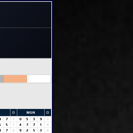
T
D
MGN
D
9
7
7
0
5
3
9
3
5
5
1
4
7
7
1
8
8
7
6
9
2
5
3
8