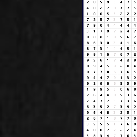
2
0
5
9
5
4
7
5
4
0
2
7
9
3
7
5
1
0
0
5
5
2
2
2
7
2
5
7
3
7
5
1
7
9
0
4
4
4
4
4
3
1
7
9
7
2
4
7
0
8
8
1
9
5
6
7
8
6
3
0
3
4
1
6
8
7
3
1
4
4
5
1
9
9
1
6
7
6
7
2
9
5
6
1
7
4
2
9
0
9
4
5
9
2
8
4
0
7
7
8
6
7
6
5
9
4
4
7
2
1
3
2
9
2
9
6
6
5
5
9
1
9
9
5
5
0
6
8
7
6
4
4
8
5
3
6
7
4
7
7
5
7
3
6
6
3
5
2
7
3
9
2
9
6
4
8
3
2
5
1
2
6
7
1
8
7
7
0
3
5
5
5
1
7
6
9
4
0
0
7
7
2
2
4
5
8
3
4
7
7
6
3