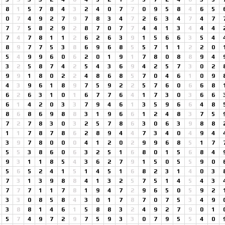
8
1
5
7
8
4
3
2
4
0
7
7
0
9
5
8
4
6
5
0
7
4
9
2
7
9
7
8
3
4
7
2
6
3
4
7
4
7
7
7
5
8
2
9
2
8
7
0
7
7
4
4
1
3
4
4
4
7
4
7
8
1
1
2
6
2
6
3
9
1
5
6
6
3
5
4
8
9
7
7
5
3
8
6
9
6
8
5
5
7
1
1
2
2
0
5
4
9
9
6
0
6
2
0
1
9
1
7
8
0
8
8
9
4
3
2
5
8
7
4
2
5
4
3
6
9
4
2
5
7
3
0
2
9
9
1
8
0
2
2
4
8
6
8
5
7
0
4
6
1
0
9
4
3
9
6
1
8
9
7
5
9
2
2
5
7
6
0
6
6
8
6
2
6
3
1
0
1
6
7
7
6
4
1
7
3
0
3
6
6
6
1
4
2
0
3
3
7
9
4
6
1
3
5
9
6
6
4
8
8
6
8
6
9
8
8
3
1
9
6
6
1
2
4
8
3
7
5
7
2
7
8
3
0
3
2
5
7
8
6
3
0
6
3
9
8
8
1
1
7
8
7
8
6
2
8
9
4
4
7
3
4
0
4
9
4
3
9
7
8
0
0
0
4
1
2
0
2
9
9
6
8
5
1
7
5
5
3
8
6
0
6
3
2
5
1
6
8
0
1
5
6
8
4
9
3
1
1
8
5
4
3
6
2
7
9
1
5
0
5
5
9
0
5
6
5
2
4
1
5
1
4
5
1
6
8
2
3
1
4
0
3
7
3
1
3
9
8
8
4
1
3
2
5
7
5
1
4
5
4
3
7
7
7
1
1
7
8
1
9
4
7
2
9
6
5
0
5
9
2
3
3
0
8
5
8
4
3
0
1
7
8
7
0
7
5
3
4
9
3
8
8
1
4
6
1
5
8
8
3
2
4
9
2
7
9
0
1
5
7
4
9
7
2
9
7
5
9
3
3
0
7
9
5
5
4
0