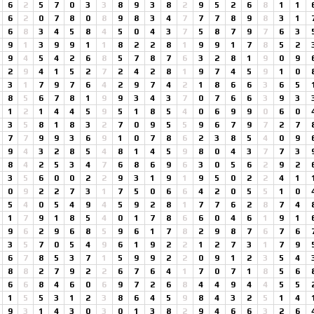
6
2
5
7
0
3
3
8
9
3
8
2
9
5
2
6
8
1
1
6
2
0
7
8
0
8
9
8
3
4
7
7
7
8
9
8
3
1
6
8
3
4
5
8
4
5
0
4
3
7
5
8
7
9
7
6
3
9
1
3
9
9
1
1
8
2
2
8
1
9
9
1
7
8
5
2
9
4
5
4
2
6
8
5
7
8
7
6
3
2
8
1
9
0
9
2
9
4
1
5
2
7
2
4
2
8
1
9
7
4
5
9
1
0
3
1
7
9
7
6
4
2
9
7
4
2
1
8
6
6
3
6
5
8
5
6
7
8
1
9
9
3
4
3
7
0
7
6
6
3
9
3
1
2
1
4
4
5
9
5
1
8
5
4
0
6
9
9
0
6
0
3
5
8
1
8
3
2
7
0
9
5
5
9
6
7
9
7
2
7
7
7
9
9
3
6
9
1
0
7
8
6
2
3
8
5
4
0
9
9
4
3
2
8
5
4
8
1
4
5
9
8
0
4
3
7
7
3
8
4
2
5
3
4
7
6
8
6
9
6
3
0
5
6
2
9
2
3
5
6
0
0
2
2
9
3
1
9
1
9
5
0
2
2
4
1
0
9
2
2
7
3
1
7
5
0
6
6
4
2
0
5
5
1
0
5
4
0
5
4
9
4
5
9
2
8
1
7
7
6
2
8
7
4
1
7
9
1
8
5
4
0
1
7
8
6
6
0
4
6
1
9
1
9
6
2
9
6
8
5
9
6
1
7
8
2
9
8
7
6
7
6
3
5
7
0
5
4
9
6
1
9
2
2
1
2
7
3
1
7
9
6
7
8
5
3
7
1
5
9
9
2
2
0
9
1
2
3
5
4
8
8
2
7
9
2
2
6
7
6
4
1
7
0
7
1
8
5
6
6
6
8
4
6
0
6
9
7
2
6
8
4
4
9
4
4
5
5
1
5
5
3
1
2
3
8
6
4
5
9
8
4
3
2
5
1
4
9
3
1
4
3
0
3
0
1
3
8
2
9
4
6
6
3
2
6