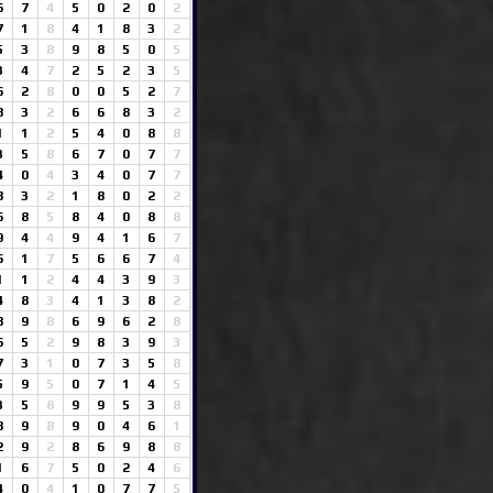
6
7
4
5
0
2
0
2
7
1
8
4
1
8
3
2
5
3
8
9
8
5
0
5
3
4
7
2
5
2
3
5
6
2
8
0
0
5
2
7
8
3
2
6
6
8
3
2
1
1
2
5
4
0
8
8
3
5
8
6
7
0
7
7
4
0
4
3
4
0
7
7
8
3
2
1
8
0
2
2
6
8
5
8
4
0
8
8
9
4
4
9
4
1
6
7
6
1
7
5
6
6
7
4
1
1
2
4
4
3
9
3
4
8
3
4
1
3
8
2
8
9
8
6
9
6
2
8
6
5
2
9
8
3
9
3
7
3
1
0
7
3
5
8
5
9
5
0
7
1
4
5
3
5
8
9
9
5
3
8
8
9
8
9
0
4
6
1
2
9
2
8
6
9
8
8
1
6
7
5
0
2
4
6
4
0
4
1
0
7
7
5