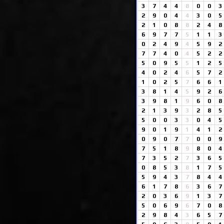
3
7
4
4
8
0
0
3
2
9
0
4
4
3
0
5
2
1
0
8
8
2
4
8
6
9
7
7
5
1
1
3
0
2
4
9
4
5
9
2
7
7
4
0
4
5
2
2
5
0
9
5
5
1
2
5
4
0
2
4
6
5
7
2
1
0
2
5
7
6
6
1
3
8
1
4
5
9
2
6
3
9
8
1
9
6
0
8
2
1
3
9
3
2
8
5
5
0
0
3
3
0
4
5
9
0
1
9
1
4
1
2
0
9
0
7
7
0
0
9
7
5
1
8
9
8
0
4
7
3
5
2
7
3
6
5
0
8
5
3
8
1
7
5
5
9
4
3
7
8
4
4
6
1
7
8
6
3
6
7
2
0
3
6
9
1
3
7
5
0
6
9
6
7
0
8
2
9
8
4
3
6
5
7