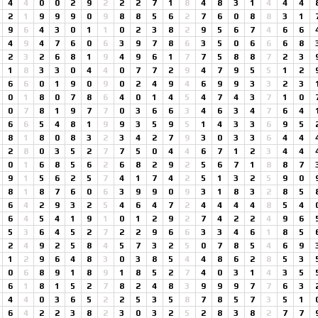
4
4
0
0
2
9
2
2
2
7
1
8
4
8
3
1
4
4
4
2
1
9
9
9
0
9
8
8
5
6
2
7
6
0
8
8
3
1
9
6
4
3
0
1
1
0
2
3
8
2
9
5
6
7
4
6
6
4
9
4
7
6
0
6
3
9
7
8
6
3
5
0
6
6
6
8
2
3
2
6
8
1
9
4
9
6
1
7
7
5
8
8
7
2
3
1
8
3
3
0
4
4
0
7
7
2
9
4
7
9
5
5
1
2
6
6
0
1
9
0
9
0
2
4
9
4
6
9
9
3
3
2
3
0
1
8
0
7
8
6
4
0
1
4
5
4
7
4
3
7
1
0
0
7
8
1
9
7
7
0
3
6
6
3
4
6
3
4
7
6
4
6
6
5
4
8
1
9
9
3
5
9
5
1
4
3
3
6
9
5
8
1
8
0
8
3
2
3
4
2
7
9
3
0
3
3
6
4
4
2
8
0
3
5
2
7
7
5
0
4
4
6
7
1
2
3
4
4
0
1
6
8
5
6
2
6
8
2
9
2
5
6
7
1
8
8
7
9
1
5
6
2
5
7
4
1
7
4
2
5
1
3
2
5
9
0
8
1
8
7
6
0
6
3
9
9
0
9
3
1
8
3
2
8
5
6
4
2
9
3
2
5
4
6
4
7
2
4
4
4
4
8
5
4
6
4
5
4
1
9
1
0
1
2
9
2
7
4
2
2
4
9
6
5
3
6
4
5
2
7
2
2
9
6
6
3
3
4
6
1
8
5
2
4
9
2
5
8
4
5
7
3
2
5
0
7
8
5
4
6
9
1
2
9
6
4
8
3
0
3
8
5
4
4
8
6
2
8
5
3
0
6
8
9
1
8
9
1
8
5
2
7
4
0
3
1
4
3
5
6
1
8
1
5
2
7
8
2
4
8
3
9
9
9
7
7
6
3
4
4
0
3
6
5
2
2
5
3
5
8
7
8
5
7
3
5
1
6
4
2
2
3
8
2
3
0
3
2
5
2
8
3
8
2
7
7