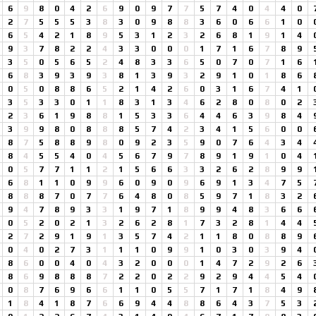
6
9
8
0
4
2
6
9
0
9
7
7
5
7
4
0
4
4
0
2
7
5
5
5
3
8
3
0
9
8
8
3
6
0
6
6
1
0
6
5
4
2
1
8
9
5
3
1
2
3
2
6
8
1
9
1
4
9
3
7
8
2
2
4
3
3
0
0
0
1
7
1
6
7
8
9
3
5
0
5
6
5
2
4
8
3
3
6
5
0
7
0
7
1
6
6
8
3
9
3
9
3
8
1
3
9
3
2
9
1
0
1
8
6
0
5
0
8
8
6
5
2
1
4
2
6
0
3
1
6
7
4
1
3
5
3
3
0
1
1
8
3
1
3
4
6
2
8
0
8
0
2
2
3
6
1
9
8
8
1
5
3
3
6
4
4
6
3
9
8
4
3
9
9
8
0
8
8
8
5
7
4
2
3
4
1
5
6
0
0
8
7
5
8
8
9
8
0
9
2
3
5
9
0
7
6
4
3
4
8
4
5
5
4
0
4
5
6
7
9
7
8
9
1
9
1
0
4
0
5
7
7
1
1
2
1
5
6
6
3
3
2
6
2
8
9
9
6
8
1
1
0
9
9
6
0
9
0
9
6
9
1
3
4
7
5
8
8
8
7
0
7
7
6
4
8
0
8
5
9
7
1
8
3
2
9
4
7
8
9
3
3
1
9
7
1
8
9
9
4
8
3
6
6
0
5
2
0
2
1
3
2
6
2
8
1
7
3
2
8
1
4
4
2
7
2
9
1
9
1
3
5
7
4
2
1
1
8
0
8
8
9
0
4
0
2
7
3
1
1
1
0
9
9
1
0
3
0
3
9
4
8
6
0
0
4
0
4
3
2
0
0
0
1
4
7
2
9
2
6
8
6
9
8
8
8
7
2
2
0
2
2
9
2
9
4
4
5
4
0
8
7
6
9
6
6
1
1
0
5
5
7
1
7
1
8
4
9
1
8
4
1
8
7
6
6
9
4
4
8
8
6
4
3
7
5
3