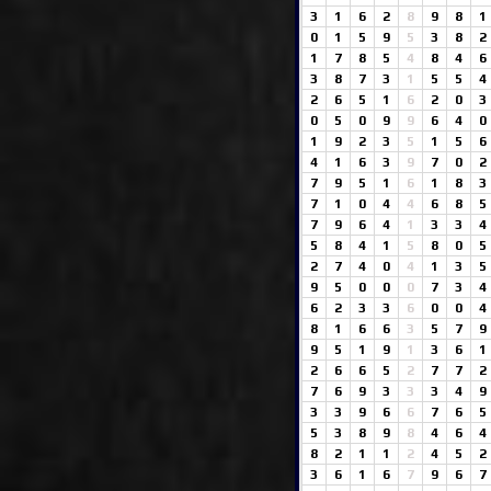
3
1
6
2
8
9
8
1
0
1
5
9
5
3
8
2
1
7
8
5
4
8
4
6
3
8
7
3
1
5
5
4
2
6
5
1
6
2
0
3
0
5
0
9
9
6
4
0
1
9
2
3
5
1
5
6
4
1
6
3
9
7
0
2
7
9
5
1
6
1
8
3
7
1
0
4
4
6
8
5
7
9
6
4
1
3
3
4
5
8
4
1
5
8
0
5
2
7
4
0
4
1
3
5
9
5
0
0
0
7
3
4
6
2
3
3
6
0
0
4
8
1
6
6
3
5
7
9
9
5
1
9
1
3
6
1
2
6
6
5
2
7
7
2
7
6
9
3
3
3
4
9
3
3
9
6
6
7
6
5
5
3
8
9
8
4
6
4
8
2
1
1
2
4
5
2
3
6
1
6
7
9
6
7