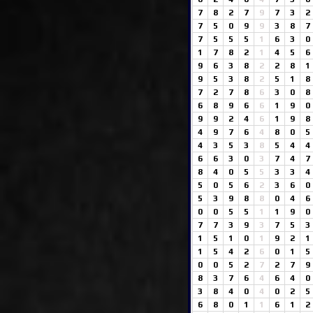
7
8
2
7
9
7
3
2
7
5
0
9
9
3
8
7
7
5
5
5
1
6
3
0
1
7
8
2
1
4
5
6
9
6
3
8
2
2
8
1
9
5
3
8
2
5
1
8
7
2
7
8
6
3
0
8
6
8
9
6
6
1
9
0
9
9
2
4
6
1
9
8
4
9
7
6
4
8
0
5
4
3
5
3
8
5
4
4
6
6
3
0
3
7
4
7
8
4
0
5
5
3
3
4
5
0
5
6
2
3
6
0
5
3
9
8
8
0
4
6
0
0
5
5
1
1
9
0
7
7
3
9
3
7
5
3
1
5
1
0
1
9
2
1
1
5
4
2
6
0
1
5
0
0
5
2
7
2
7
9
8
3
7
6
4
6
4
0
3
8
4
0
4
0
2
5
6
8
0
1
1
6
1
2